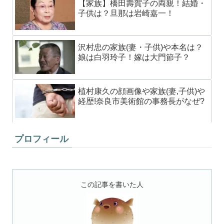
【家族】橋田壽賀子の両親！結婚・
子供は？旦那は岩崎嘉一！
沢村忠の家族(妻・子供)や本名は？
娘は白羽玲子！嫁は大門節子？
植村康久の顔画像や家族(妻,子供)や
経歴!奈良市美術館の事務長がなぜ?
プロフィール
この記事を書いた人