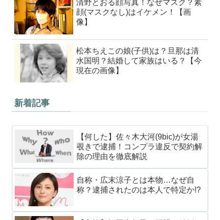
清野とおる顔写真！なぜマスク？素
顔(マスクなし)はイケメン！【画
像】
松本ちえこの娘(子供)は？旦那は清
水国明？結婚して家族はいる？【今
現在の画像】
新着記事
【何した】佐々木大河(9bic)が女湯
覗きで逮捕！コンプラ違反で契約解
除の理由を徹底解説
自称・広末涼子とは本物…なぜ自
称？逮捕されたのは本人で特定か!?