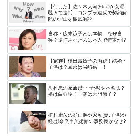
【何した】佐々木大河(9bic)が女湯
覗きで逮捕！コンプラ違反で契約解
除の理由を徹底解説
自称・広末涼子とは本物…なぜ自
称？逮捕されたのは本人で特定か!?
【家族】橋田壽賀子の両親！結婚・
子供は？旦那は岩崎嘉一！
沢村忠の家族(妻・子供)や本名は？
娘は白羽玲子！嫁は大門節子？
植村康久の顔画像や家族(妻,子供)や
経歴!奈良市美術館の事務長がなぜ?