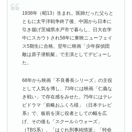
1938年（昭13）生まれ。医師だった父らと
ともに太平洋戦争終了後、中国から日本に
引き揚げ茨城県水戸市で暮らし、日大在学
中にスカウトされ58年に東映ニューフェイ
ス5期生に合格。翌年に映画「少年探偵団
敵は原子潜航艇」で主演としてデビューし
た。
68年から映画「不良番長シリーズ」の主役
として人気を博し、73年には映画「仁義な
き戦い」で存在感をみせた。75年にはテレ
ビドラマ「前略おふくろ様」（日本テレビ
系）で、板前を演じ役者としての幅を広
げ、その後も「スクール☆ウォーズ」
（TBS系）、「はぐれ刑事純情派」「特命