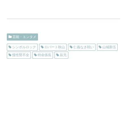
芸能・エンタメ
シンボルロック
ロバート秋山
仁義なき戦い
山城新伍
慢性腎不全
特命係長
辰兄