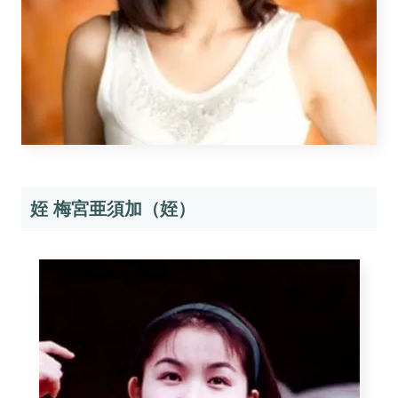
姪 梅宮亜須加（姪）