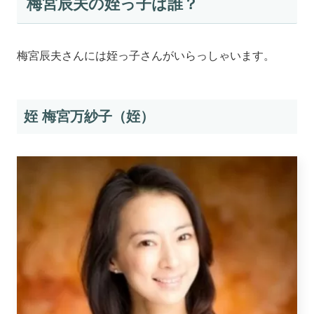
梅宮辰夫の姪っ子は誰？
梅宮辰夫さんには姪っ子さんがいらっしゃいます。
姪 梅宮万紗子（姪）