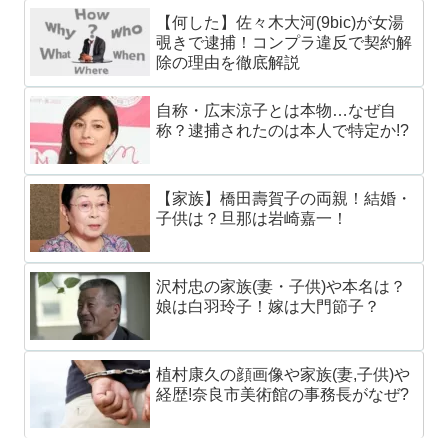
【何した】佐々木大河(9bic)が女湯
覗きで逮捕！コンプラ違反で契約解
除の理由を徹底解説
自称・広末涼子とは本物…なぜ自
称？逮捕されたのは本人で特定か!?
【家族】橋田壽賀子の両親！結婚・
子供は？旦那は岩崎嘉一！
沢村忠の家族(妻・子供)や本名は？
娘は白羽玲子！嫁は大門節子？
植村康久の顔画像や家族(妻,子供)や
経歴!奈良市美術館の事務長がなぜ?