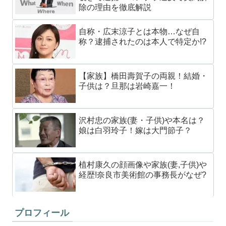
除の理由を徹底解説
自称・広末涼子とは本物…なぜ自
称？逮捕されたのは本人で特定か!?
【家族】橋田壽賀子の両親！結婚・
子供は？旦那は岩崎嘉一！
沢村忠の家族(妻・子供)や本名は？
娘は白羽玲子！嫁は大門節子？
植村康久の顔画像や家族(妻,子供)や
経歴!奈良市美術館の事務長がなぜ?
プロフィール