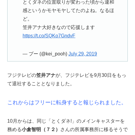
とくダネの位置取りが変わった頃から違和
感というかモヤモヤしてたのよね。なるほ
ど。
笠井アナ大好きなので応援します
https://t.co/SQKo7GndvF
— プー (@kei_pooh)
July 29, 2019
フジテレビの
笠井アナ
が、フジテレビを9月30日をもっ
て退社することとなりました。
これからはフリーに転身すると報じられました。
10月からは、同じ「とくダネ!」のメインキャスターを
務める
小倉智明（７２）
さんの所属事務所に移るそうで