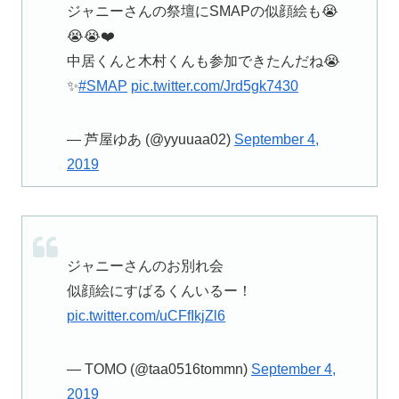
ジャニーさんの祭壇にSMAPの似顔絵も😭
😭😭❤️
中居くんと木村くんも参加できたんだね😭
✨
#SMAP
pic.twitter.com/Jrd5gk7430
— 芦屋ゆあ (@yyuuaa02)
September 4,
2019
ジャニーさんのお別れ会
似顔絵にすばるくんいるー！
pic.twitter.com/uCFfIkjZl6
— TOMO (@taa0516tommn)
September 4,
2019