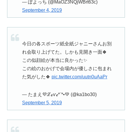
— ぽよっち (@MaOZ3NQjWBrt63c)
September 4, 2019
今日の各スポーツ紙全紙ジャニーさんお別
れ会取り上げてた。しかも見開き一面🍀
この似顔絵が本当に良かった✨
この絵のおかげで会場内が優しさに包まれ
た気がした🍀
pic.twitter.com/uutn0uAaPr
— たまえ💜ℒℴѵℯ*¨*•💚 (@ka1bo30)
September 5, 2019