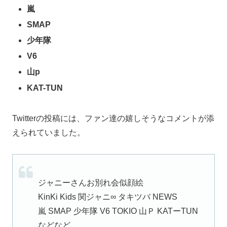
嵐
SMAP
少年隊
V6
山p
KAT-TUN
Twitterの投稿には、ファン達の嬉しそうなコメントが添
えられていました。
ジャニーさんお別れ会似顔絵
KinKi Kids 関ジャニ∞ タキツバ NEWS
嵐 SMAP 少年隊 V6 TOKIO 山Ｐ KATーTUN
などなど