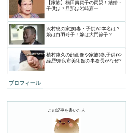
【家族】橋田壽賀子の両親！結婚・
子供は？旦那は岩崎嘉一！
沢村忠の家族(妻・子供)や本名は？
娘は白羽玲子！嫁は大門節子？
植村康久の顔画像や家族(妻,子供)や
経歴!奈良市美術館の事務長がなぜ?
プロフィール
この記事を書いた人