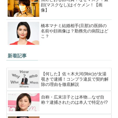
顔(マスクなし)はイケメン！【画
像】
橋本マナミ結婚相手(旦那)の医師の
名前や顔画像は？勤務先の病院はど
こ？
新着記事
【何した】佐々木大河(9bic)が女湯
覗きで逮捕！コンプラ違反で契約解
除の理由を徹底解説
自称・広末涼子とは本物…なぜ自
称？逮捕されたのは本人で特定か!?