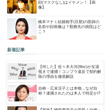
顔(マスクなし)はイケメン！【画
像】
橋本マナミ結婚相手(旦那)の医師の
名前や顔画像は？勤務先の病院はど
こ？
新着記事
【何した】佐々木大河(9bic)が女湯
覗きで逮捕！コンプラ違反で契約解
除の理由を徹底解説
自称・広末涼子とは本物…なぜ自
称？逮捕されたのは本人で特定か!?
【家族】橋田壽賀子の両親！結婚・