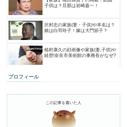
子供は？旦那は岩崎嘉一！
沢村忠の家族(妻・子供)や本名は？
娘は白羽玲子！嫁は大門節子？
植村康久の顔画像や家族(妻,子供)や
経歴!奈良市美術館の事務長がなぜ?
プロフィール
この記事を書いた人