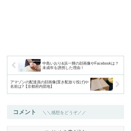
中島いおり&浜一輝の顔画像やFacebookは？
未成年を誘拐した理由！
アマゾンの配達員の顔画像(置き配放り投げ)や
名前は?【京都府内団地】
コメント
＼＼感想をどうぞ／／