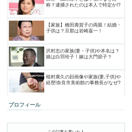
称？逮捕されたのは本人で特定か!?
【家族】橋田壽賀子の両親！結婚・
子供は？旦那は岩崎嘉一！
沢村忠の家族(妻・子供)や本名は？
娘は白羽玲子！嫁は大門節子？
植村康久の顔画像や家族(妻,子供)や
経歴!奈良市美術館の事務長がなぜ?
プロフィール
この記事を書いた人