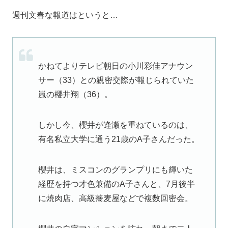
週刊文春な報道はというと…
かねてより
テレビ朝日
の
小川彩佳
アナウン
サー（33）との親密交際が報じられていた
嵐の
櫻井翔
（36）。
しかし今、櫻井が逢瀬を重ねているのは、
有名私立大学に通う21歳のA子さんだった。
櫻井は、ミスコンのグランプリにも輝いた
経歴を持つ才色兼備のA子さんと、7月後半
に焼肉店、高級蕎麦屋などで複数回密会。