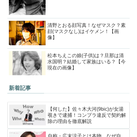
清野とおる顔写真！なぜマスク？素
顔(マスクなし)はイケメン！【画
像】
松本ちえこの娘(子供)は？旦那は清
水国明？結婚して家族はいる？【今
現在の画像】
新着記事
【何した】佐々木大河(9bic)が女湯
覗きで逮捕！コンプラ違反で契約解
除の理由を徹底解説
自称・広末涼子とは本物…なぜ自