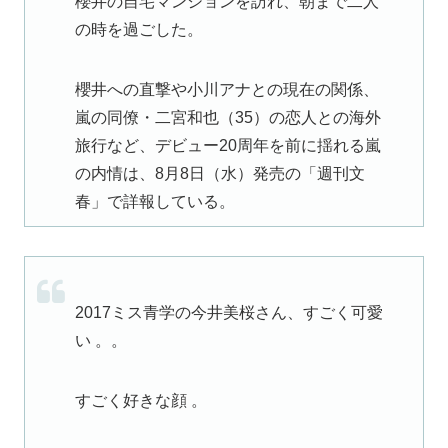
櫻井の自宅マンションを訪れ、朝まで二人
の時を過ごした。
櫻井への直撃や小川アナとの現在の関係、
嵐の同僚・
二宮和也
（35）の恋人との海外
旅行など、デビュー20周年を前に揺れる嵐
の内情は、8月8日（水）発売の「
週刊文
春
」で詳報している。
2017ミス青学の今井美桜さん、すごく可愛
い 。。
すごく好きな顔 。