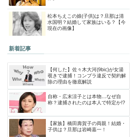
松本ちえこの娘(子供)は？旦那は清
水国明？結婚して家族はいる？【今
現在の画像】
新着記事
【何した】佐々木大河(9bic)が女湯
覗きで逮捕！コンプラ違反で契約解
除の理由を徹底解説
自称・広末涼子とは本物…なぜ自
称？逮捕されたのは本人で特定か!?
【家族】橋田壽賀子の両親！結婚・
子供は？旦那は岩崎嘉一！