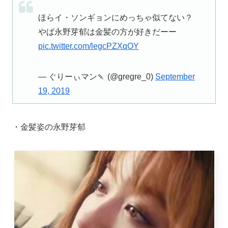
ほらイ・ソンギョンにめっちゃ似てない？
やば永野芽郁は金髪の方が好きだーー
pic.twitter.com/legcPZXqOY
— ぐりーぃマン🍡 (@gregre_0)
September
19, 2019
・金髪姿の永野芽郁