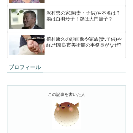
沢村忠の家族(妻・子供)や本名は？
娘は白羽玲子！嫁は大門節子？
植村康久の顔画像や家族(妻,子供)や
経歴!奈良市美術館の事務長がなぜ?
プロフィール
この記事を書いた人