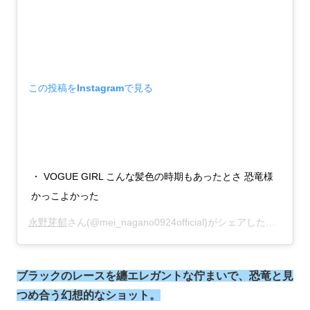
この投稿をInstagramで見る
・ VOGUE GIRL こんな髪色の時期もあったとさ 恐竜様
かっこよかった
永野芽郁
さん(@mei_nagano0924official)がシェアした投稿 –
2
ブラックのレースを纏エレガントな佇まいで、恐竜と見
つめ合う幻想的なショット。