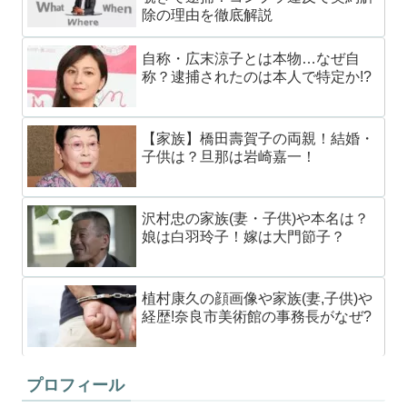
除の理由を徹底解説
自称・広末涼子とは本物…なぜ自
称？逮捕されたのは本人で特定か!?
【家族】橋田壽賀子の両親！結婚・
子供は？旦那は岩崎嘉一！
沢村忠の家族(妻・子供)や本名は？
娘は白羽玲子！嫁は大門節子？
植村康久の顔画像や家族(妻,子供)や
経歴!奈良市美術館の事務長がなぜ?
プロフィール